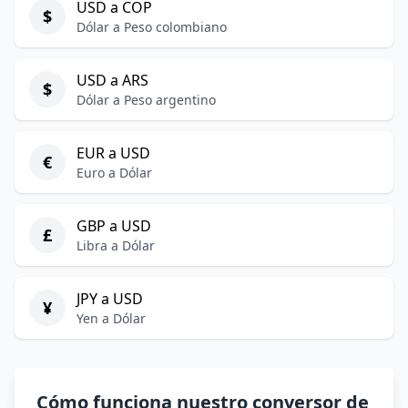
USD a COP
$
Dólar a Peso colombiano
USD a ARS
$
Dólar a Peso argentino
EUR a USD
€
Euro a Dólar
GBP a USD
£
Libra a Dólar
JPY a USD
¥
Yen a Dólar
Cómo funciona nuestro conversor de