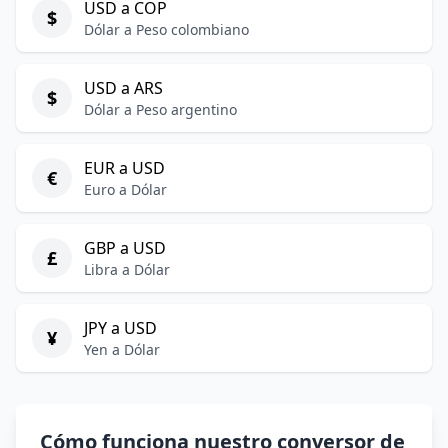
USD a COP
$
Dólar a Peso colombiano
USD a ARS
$
Dólar a Peso argentino
EUR a USD
€
Euro a Dólar
GBP a USD
£
Libra a Dólar
JPY a USD
¥
Yen a Dólar
Cómo funciona nuestro conversor de