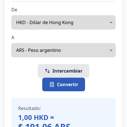
De
A
Intercambiar
Convertir
Resultado:
1,00
HKD
=
$
191,06
ARS