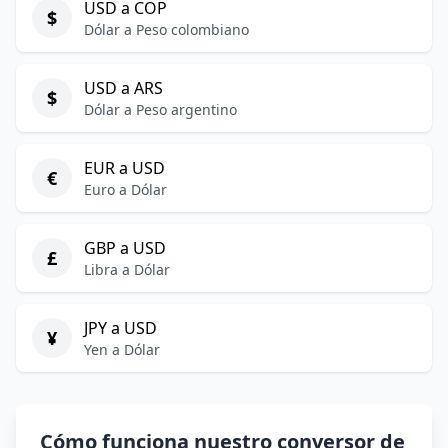
USD a COP
$
Dólar a Peso colombiano
USD a ARS
$
Dólar a Peso argentino
EUR a USD
€
Euro a Dólar
GBP a USD
£
Libra a Dólar
JPY a USD
¥
Yen a Dólar
Cómo funciona nuestro conversor de