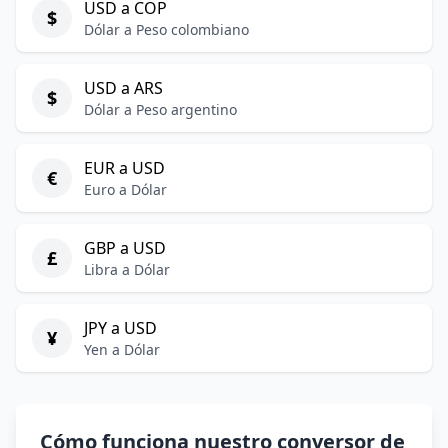
USD a COP
$
Dólar a Peso colombiano
USD a ARS
$
Dólar a Peso argentino
EUR a USD
€
Euro a Dólar
GBP a USD
£
Libra a Dólar
JPY a USD
¥
Yen a Dólar
Cómo funciona nuestro conversor de