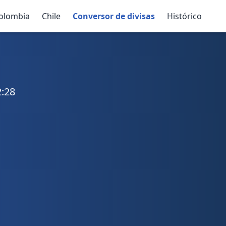
olombia
Chile
Conversor de divisas
Histórico
2:28