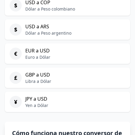
USD a COP
$
Dólar a Peso colombiano
USD a ARS
$
Dólar a Peso argentino
EUR a USD
€
Euro a Dólar
GBP a USD
£
Libra a Dólar
JPY a USD
¥
Yen a Dólar
Cómo funciona nuestro conversor de