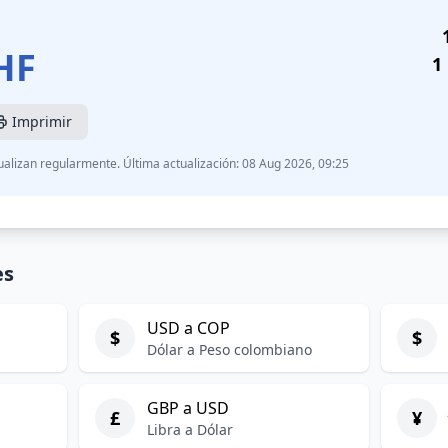
HF
1
Imprimir
ualizan regularmente. Última actualización: 08 Aug 2026, 09:25
es
USD a COP
$
$
Dólar a Peso colombiano
GBP a USD
£
¥
Libra a Dólar