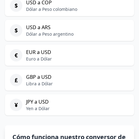
USD a COP
$
Dólar a Peso colombiano
USD a ARS
$
Dólar a Peso argentino
EUR a USD
€
Euro a Dólar
GBP a USD
£
Libra a Dólar
JPY a USD
¥
Yen a Dólar
Cómo funciona nuestro conversor de