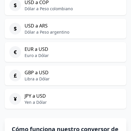
USD a COP
$
Dólar a Peso colombiano
USD a ARS
$
Dólar a Peso argentino
EUR a USD
€
Euro a Dólar
GBP a USD
£
Libra a Dólar
JPY a USD
¥
Yen a Dólar
Cómo funciona nuestro conversor de