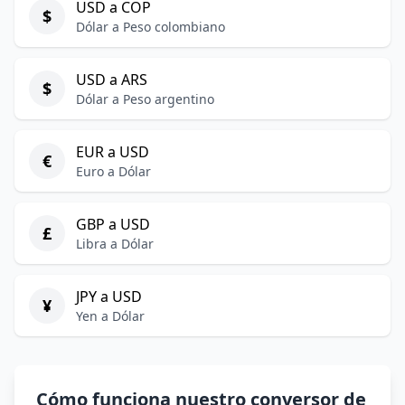
USD a COP
$
Dólar a Peso colombiano
USD a ARS
$
Dólar a Peso argentino
EUR a USD
€
Euro a Dólar
GBP a USD
£
Libra a Dólar
JPY a USD
¥
Yen a Dólar
Cómo funciona nuestro conversor de