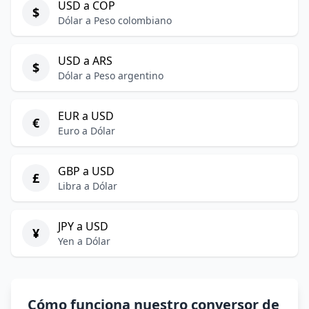
USD a COP
$
Dólar a Peso colombiano
USD a ARS
$
Dólar a Peso argentino
EUR a USD
€
Euro a Dólar
GBP a USD
£
Libra a Dólar
JPY a USD
¥
Yen a Dólar
Cómo funciona nuestro conversor de