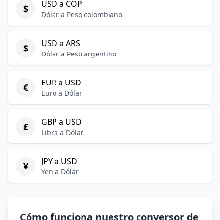
USD a COP
$
Dólar a Peso colombiano
USD a ARS
$
Dólar a Peso argentino
EUR a USD
€
Euro a Dólar
GBP a USD
£
Libra a Dólar
JPY a USD
¥
Yen a Dólar
Cómo funciona nuestro conversor de