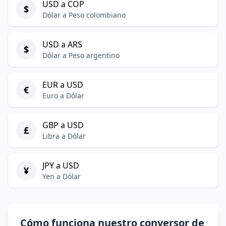
USD a COP
$
Dólar a Peso colombiano
USD a ARS
$
Dólar a Peso argentino
EUR a USD
€
Euro a Dólar
GBP a USD
£
Libra a Dólar
JPY a USD
¥
Yen a Dólar
Cómo funciona nuestro conversor de