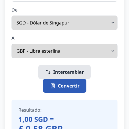
De
A
Intercambiar
Convertir
Resultado:
1,00
SGD
=
£
0,58
GBP