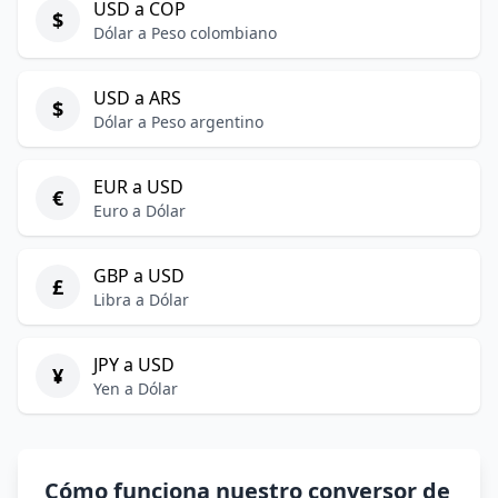
USD a COP
$
Dólar a Peso colombiano
USD a ARS
$
Dólar a Peso argentino
EUR a USD
€
Euro a Dólar
GBP a USD
£
Libra a Dólar
JPY a USD
¥
Yen a Dólar
Cómo funciona nuestro conversor de