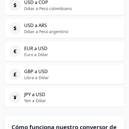
USD a COP
$
Dólar a Peso colombiano
USD a ARS
$
Dólar a Peso argentino
EUR a USD
€
Euro a Dólar
GBP a USD
£
Libra a Dólar
JPY a USD
¥
Yen a Dólar
Cómo funciona nuestro conversor de