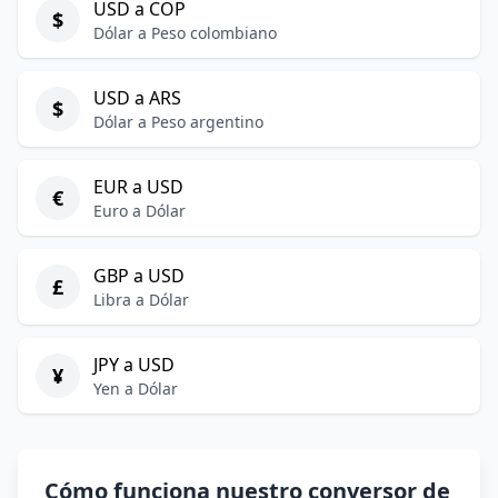
USD a COP
$
Dólar a Peso colombiano
USD a ARS
$
Dólar a Peso argentino
EUR a USD
€
Euro a Dólar
GBP a USD
£
Libra a Dólar
JPY a USD
¥
Yen a Dólar
Cómo funciona nuestro conversor de