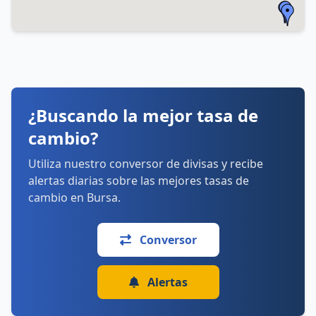
lunes: 9:00–17:30
martes: 9:00–17:30
miércoles: 9:00–17:30
jueves: 9:00–17:30
viernes: 9:00–13:00, 13:50–17:15
sábado: 9:30–15:30
domingo: Cerrado
¿Buscando la mejor tasa de
Cómo llegar
Ver detalles
cambio?
Utiliza nuestro conversor de divisas y recibe
alertas diarias sobre las mejores tasas de
cambio en Bursa.
Conversor
Alertas