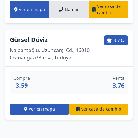
Ver casa de
Ver en mapa
Llamar
cambio
Gürsel Döviz
3.7
(3)
Nalbantoğlu, Uzunçarşı Cd., 16010
Osmangazi̇/Bursa, Türkiye
Compra
Venta
3.59
3.76
Ver en mapa
Ver casa de cambio