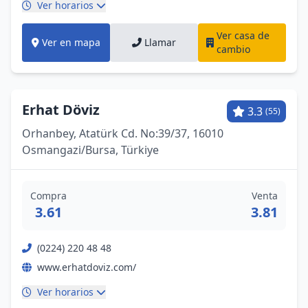
Ver horarios
Ver casa de
Ver en mapa
Llamar
cambio
Erhat Döviz
3.3
(55)
Orhanbey, Atatürk Cd. No:39/37, 16010
Osmangazi̇/Bursa, Türkiye
Compra
Venta
3.61
3.81
(0224) 220 48 48
www.erhatdoviz.com/
Ver horarios