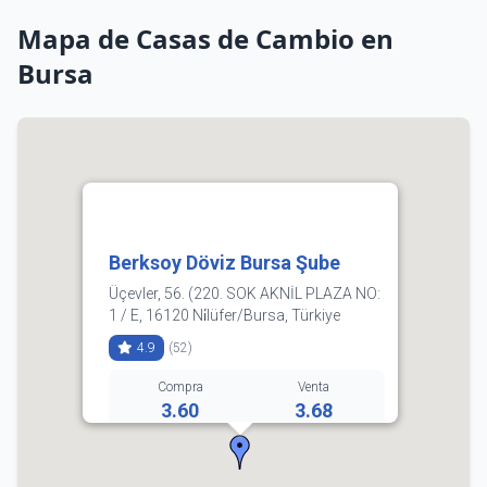
Mapa de Casas de Cambio en
Bursa
Berksoy Döviz Bursa Şube
Üçevler, 56. (220. SOK AKNİL PLAZA NO:
1 / E, 16120 Ni̇lüfer/Bursa, Türkiye
4.9
(52)
Compra
Venta
3.60
3.68
0540 146 16 16
Horarios: