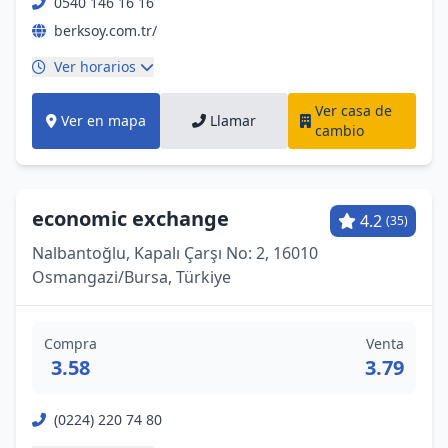
0540 146 16 16
berksoy.com.tr/
Ver horarios
Ver casa de
Ver en mapa
Llamar
cambio
economic exchange
4.2
(35)
Nalbantoğlu, Kapalı Çarşı No: 2, 16010
Osmangazi̇/Bursa, Türkiye
Compra
Venta
3.58
3.79
(0224) 220 74 80