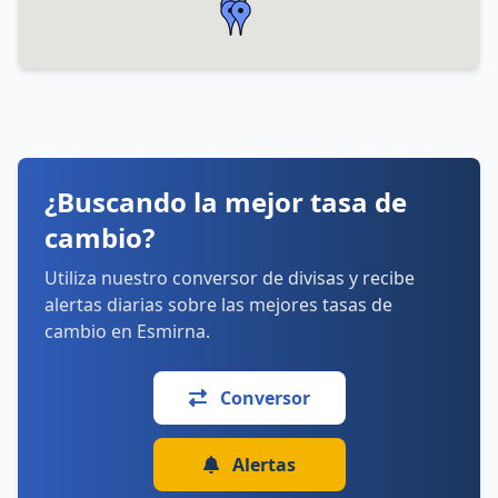
Horarios:
lunes: 9:00–18:30
martes: 9:00–18:30
miércoles: 9:00–18:30
jueves: 9:00–18:30
viernes: 9:00–18:30
sábado: 10:00–17:00
domingo: Cerrado
¿Buscando la mejor tasa de
Cómo llegar
Ver detalles
cambio?
Utiliza nuestro conversor de divisas y recibe
alertas diarias sobre las mejores tasas de
cambio en Esmirna.
Conversor
Alertas