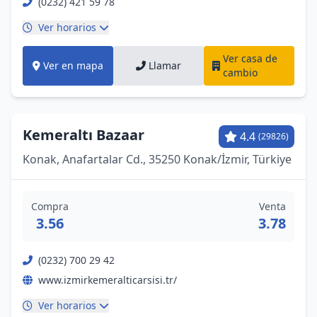
(0232) 421 59 78
Ver horarios
Ver casa de
Ver en mapa
Llamar
cambio
Kemeraltı Bazaar
4.4
(29826)
Konak, Anafartalar Cd., 35250 Konak/İzmir, Türkiye
Compra
Venta
3.56
3.78
(0232) 700 29 42
www.izmirkemeralticarsisi.tr/
Ver horarios