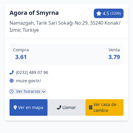
Agora of Smyrna
4.5
(3206)
Namazgah, Tarik Sari Sokağı No:29, 35240 Konak/
İzmir, Türkiye
Compra
Venta
3.61
3.79
(0232) 489 07 96
muze.gov.tr/
Ver horarios
Ver casa de
Ver en mapa
Llamar
cambio