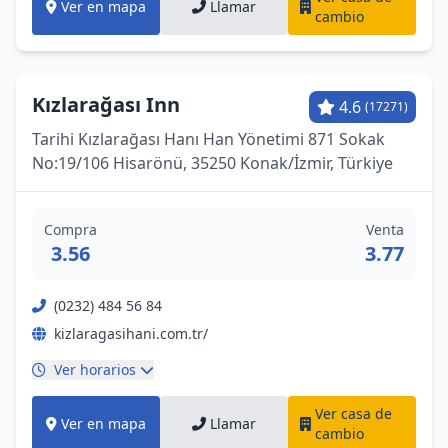
Ver en mapa
Llamar
cambio
Kızlarağası Inn
4.6
(17271)
Tarihi Kızlarağası Hanı Han Yönetimi 871 Sokak
No:19/106 Hisarönü, 35250 Konak/İzmir, Türkiye
Compra
Venta
3.56
3.77
(0232) 484 56 84
kizlaragasihani.com.tr/
Ver horarios
Ver casa de
Ver en mapa
Llamar
cambio