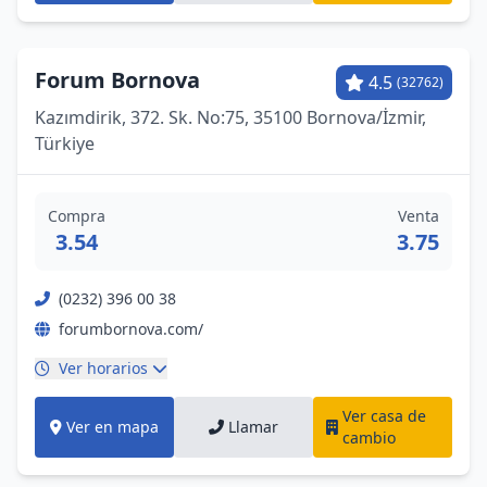
Forum Bornova
4.5
(32762)
Kazımdirik, 372. Sk. No:75, 35100 Bornova/İzmir,
Türkiye
Compra
Venta
3.54
3.75
(0232) 396 00 38
forumbornova.com/
Ver horarios
Ver casa de
Ver en mapa
Llamar
cambio