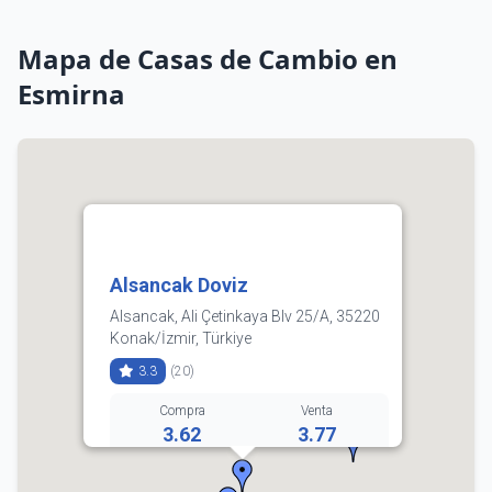
Mapa de Casas de Cambio en
Esmirna
Alsancak Doviz
Alsancak, Ali Çetinkaya Blv 25/A, 35220
Konak/İzmir, Türkiye
3.3
(20)
Compra
Venta
3.62
3.77
(0232) 421 59 78