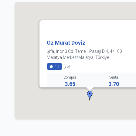
Oz Murat Doviz
Şifa, İnönü Cd. Temelli Pasajı D:4, 44100
Malatya Merkez/Malatya, Türkiye
4.1
(25)
Compra
Venta
3.65
3.70
(0422) 323 33 33
Horarios:
lunes: 7:30–20:00
martes: 7:30–20:00
miércoles: 7:30–20:00
jueves: 7:30–20:00
viernes: 7:30–20:00