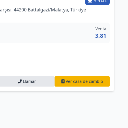
3.6
(21)
arşısı, 44200 Battalgazi/Malatya, Türkiye
Venta
3.81
Llamar
Ver casa de cambio