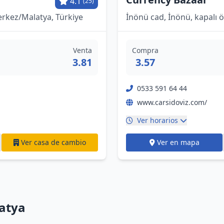
4.1
(25)
Merkez/Malatya, Türkiye
İnönü cad, İnönü, kapalı ö
Venta
Compra
3.81
3.57
0533 591 64 44
www.carsidoviz.com/
Ver horarios
Ver casa de cambio
Ver en mapa
atya