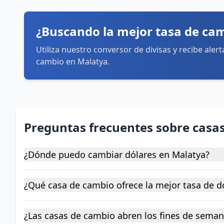
sábado: 7:30–20:00
domingo: Cerrado
¿Buscando la mejor tasa de ca
Cómo llegar
Ver detalles
Utiliza nuestro conversor de divisas y recibe aler
cambio en Malatya.
Preguntas frecuentes sobre casa
¿Dónde puedo cambiar dólares en Malatya?
¿Qué casa de cambio ofrece la mejor tasa de d
¿Las casas de cambio abren los fines de sema