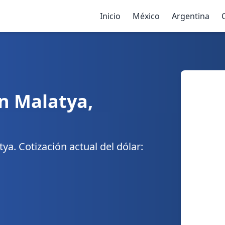
Inicio
México
Argentina
n Malatya,
a. Cotización actual del dólar: