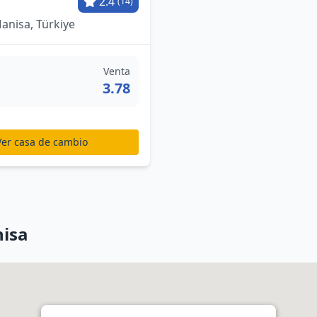
2.4
(14)
anisa, Türkiye
Venta
3.78
Ver casa de cambio
isa