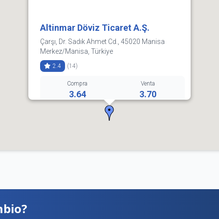
Altinmar Döviz Ticaret A.Ş.
Çarşı, Dr. Sadık Ahmet Cd., 45020 Manisa
Merkez/Manisa, Türkiye
2.4
(14)
Compra
Venta
3.64
3.70
Cómo llegar
Ver detalles
mbio?